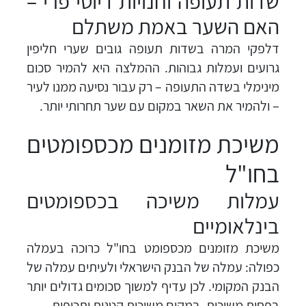
שדות תעופה וחנויות דיוטי פרי –
האם השער באמת משתלם
דלפקי המרה בשדות תעופה גובים שערי חליפין
גרועים ועמלות גבוהות. ההמלצה היא להמיר סכום
מינימלי בשדה התעופה – רק עבור נסיעה ממנו לעיר
– ולהמיר את השאר במקום עם שער תחרותי יותר.
משיכת מזומנים מכספומטים
בחו"ל
עמלות משיכה בכספומטים
בינלאומיים
משיכת מזומנים מכספומט בחו"ל כרוכה בעמלה
כפולה: עמלה של הבנק הישראלי ולעיתים עמלה של
הבנק המקומי. לכן עדיף למשוך סכומים גדולים יותר
בפחות משיכות, במקום משיכות קטנות ותכופות.