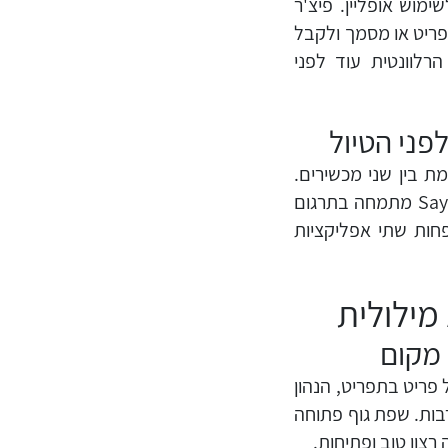
פה לשימוש אופליין. פיצ'ר
ריט או מסמך ולקבל
רלוונטית עוד לפני
פני הטיול
 בזמן אמת בין שני מכשירים.
אפליקציית iTranslate מאפשרת תרגום קולי נוח. SayHi מתמחה בתרגום
פחות שתי אפליקציות
מילולית
 מקום
 פריט בתפריט, הנהון
בות. שפת גוף פתוחה
רצון טוב ופתיחות.